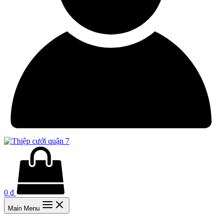
0
₫
Main Menu