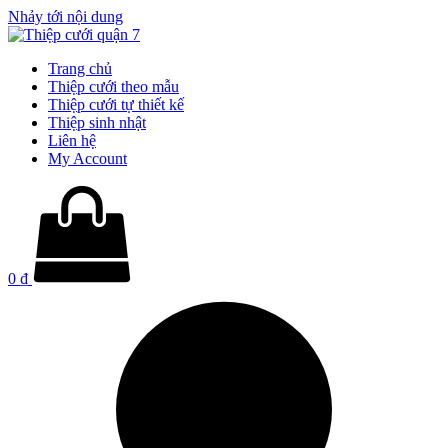
Nhảy tới nội dung
Trang chủ
Thiệp cưới theo mẫu
Thiệp cưới tự thiết kế
Thiệp sinh nhật
Liên hệ
My Account
0
₫