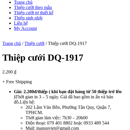
Trang chủ
Thiệp cưới theo mẫu
Thiệp cưới tự thiết kế
Thiệp sinh nhật
Liên hệ
My Account
Trang chủ
/
Thiệp cưới
/ Thiệp cưới DQ-1917
Thiệp cưới DQ-1917
2.200
₫
+ Free Shipping
Giá: 2.200đ/thiệp ( khi bạn đặt hàng từ 50 thiệp trở lên
)
Thời gian in 3 – 5 ngày. Giá đã bao gồm in ấn và bản
đồ.Liện hệ:
202 Lâm Văn Bền, Phường Tân Quy, Quận 7,
TPHCM.
Thời gian làm việc: 7h30 – 20h00
Điện thoại: 079 401 8802 hoặc 0933 489 544
Mail: inanuuviet@gmail.com