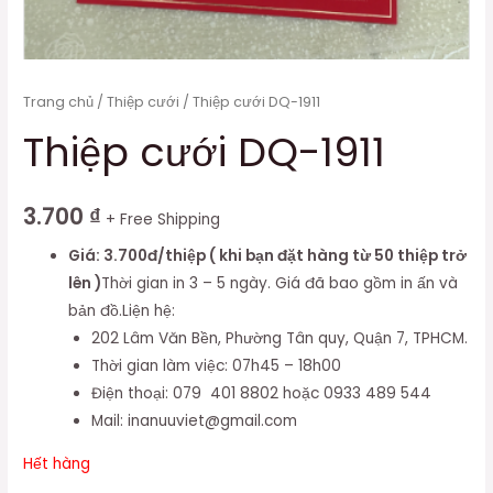
Trang chủ
/
Thiệp cưới
/ Thiệp cưới DQ-1911
Thiệp cưới DQ-1911
3.700
₫
+ Free Shipping
Giá: 3.700đ/thiệp ( khi bạn đặt hàng từ 50 thiệp trở
lên )
Thời gian in 3 – 5 ngày. Giá đã bao gồm in ấn và
bản đồ.Liện hệ:
202 Lâm Văn Bền, Phường Tân quy, Quận 7, TPHCM.
Thời gian làm việc: 07h45 – 18h00
Điện thoại: 079 401 8802 hoặc 0933 489 544
Mail: inanuuviet@gmail.com
Hết hàng