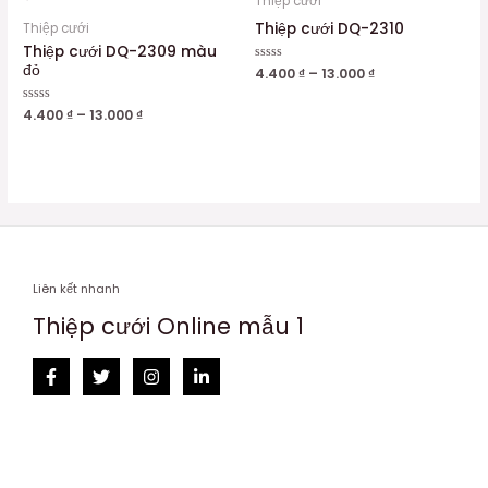
Thiệp cưới
Thiệp cưới DQ-2310
Thiệp cưới
Thiệp cưới DQ-2309 màu
đỏ
Được
4.400
₫
–
13.000
₫
xếp
hạng
0
Được
4.400
₫
–
13.000
₫
5
xếp
sao
hạng
0
5
sao
Liên kết nhanh
Thiệp cưới Online mẫu 1