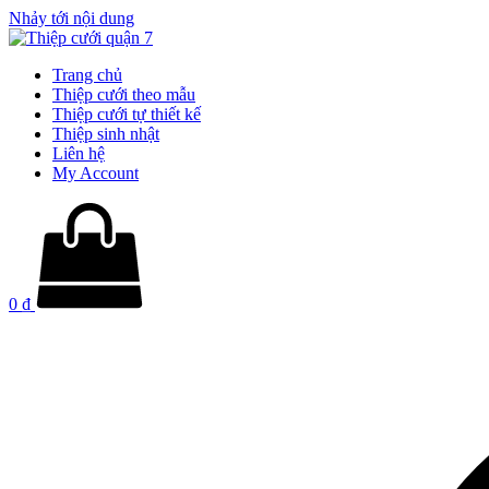
Nhảy tới nội dung
Trang chủ
Thiệp cưới theo mẫu
Thiệp cưới tự thiết kế
Thiệp sinh nhật
Liên hệ
My Account
0
₫