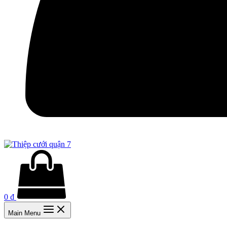
0
₫
Main Menu