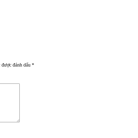
c được đánh dấu
*