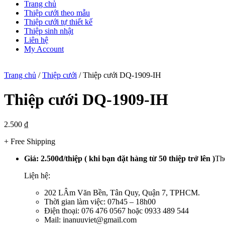
Trang chủ
Thiệp cưới theo mẫu
Thiệp cưới tự thiết kế
Thiệp sinh nhật
Liên hệ
My Account
Trang chủ
/
Thiệp cưới
/ Thiệp cưới DQ-1909-IH
Thiệp cưới DQ-1909-IH
2.500
₫
+ Free Shipping
Giá: 2.500đ/thiệp ( khi bạn đặt hàng từ 50 thiệp trở lên )
Thờ
Liện hệ:
202 LÂm Văn Bền, Tân Quy, Quận 7, TPHCM.
Thời gian làm việc: 07h45 – 18h00
Điện thoại: 076 476 0567 hoặc 0933 489 544
Mail: inanuuviet@gmail.com