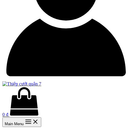
0
₫
Main Menu