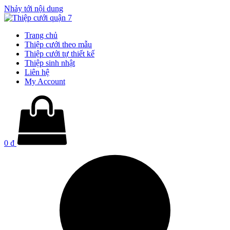
Nhảy tới nội dung
Trang chủ
Thiệp cưới theo mẫu
Thiệp cưới tự thiết kế
Thiệp sinh nhật
Liên hệ
My Account
0
₫