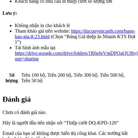
Khách hàng có nhu cầu in thiệp cưới số lượng lớn
Lưu ý:
Không nhận in cho khách lẻ
Tham khảo giá trên website:
https://ducquyencards.com/bang-
bao-gia-8-23.html
(Chọn “Bảng Giá thiệp In Nhanh KTS Đợt
1”)
Tải hình ảnh mẫu tại:
https://drive.google.com/drive/folders/1R6eIgVmDPOaQUfh
usp=sharing
Số
Trên 100 bộ, Trên 200 bộ, Trên 300 bộ, Trên 500 bộ,
lượng
Trên 50 bộ
Đánh giá
Chưa có đánh giá nào.
Hãy là người đầu tiên nhận xét “Thiệp cưới DQ-KPD-120”
Email của bạn sẽ không được hiển thị công khai.
Các trường bắt