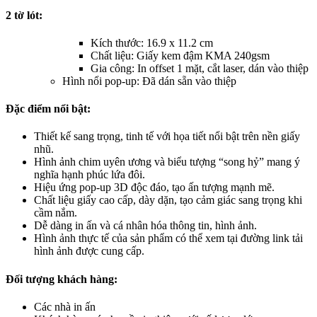
2 tờ lót:
Kích thước: 16.9 x 11.2 cm
Chất liệu: Giấy kem đậm KMA 240gsm
Gia công: In offset 1 mặt, cắt laser, dán vào thiệp
Hình nổi pop-up: Đã dán sẵn vào thiệp
Đặc điểm nổi bật:
Thiết kế sang trọng, tinh tế với họa tiết nổi bật trên nền giấy
nhũ.
Hình ảnh chim uyên ương và biểu tượng “song hỷ” mang ý
nghĩa hạnh phúc lứa đôi.
Hiệu ứng pop-up 3D độc đáo, tạo ấn tượng mạnh mẽ.
Chất liệu giấy cao cấp, dày dặn, tạo cảm giác sang trọng khi
cầm nắm.
Dễ dàng in ấn và cá nhân hóa thông tin, hình ảnh.
Hình ảnh thực tế của sản phẩm có thể xem tại đường link tải
hình ảnh được cung cấp.
Đối tượng khách hàng:
Các nhà in ấn