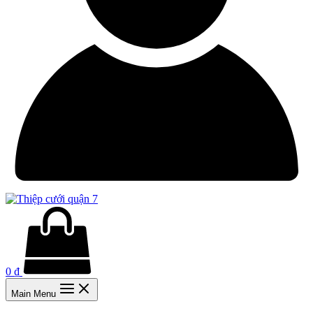
0
₫
Main Menu