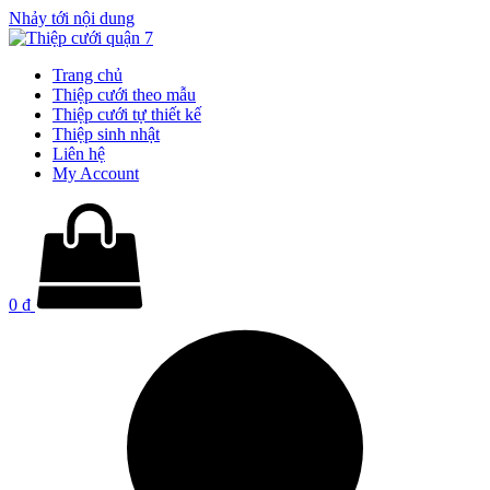
Nhảy tới nội dung
Trang chủ
Thiệp cưới theo mẫu
Thiệp cưới tự thiết kế
Thiệp sinh nhật
Liên hệ
My Account
0
₫