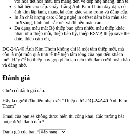
với họa tiết hoa màu tím mang đến vẻ đẹp nhẹ nhàng, tinh tế.
Chất liệu cao cấp: Giấy Trắng Ánh Kim Thơm dày dặn, có
ánh kim lấp lánh, mang lại cảm giác sang trọng và đẳng cấp.
In ấn chất lượng cao: Công nghệ in offset đảm bảo màu sắc
tươi sáng, hình ảnh sắc nét và độ bền màu cao.
Đa dạng mẫu mã: Bộ thiệp bao gồm nhiều mẫu thiệp khác
nhau như thiệp mời, thiệp báo hỷ, thiệp RSVP, thiệp save the
date, thiệp cảm ơn,…
DQ-24A40 Ánh Kim Thơm không chỉ là một tấm thiệp mời, mà
còn là một món quà tinh tế thể hiện tấm lòng của bạn đến khách
mời. Hãy để bộ thiệp này góp phần tạo nên một đám cưới hoàn hảo
và đáng nhớ.
Đánh giá
Chưa có đánh giá nào.
Hãy là người đầu tiên nhận xét “Thiệp cưới-DQ-24A40 Ánh Kim
Thơm”
Email của bạn sẽ không được hiển thị công khai.
Các trường bắt
buộc được đánh dấu
*
Đánh giá của bạn
*