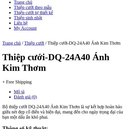
Trang chủ
Thiệp cưới theo mẫu
Thiệp cưới tự thiết kế
Thiệp sinh nhật
Liên hệ
My Account
Trang chủ
/
Thiệp cưới
/ Thiệp cưới-DQ-24A40 Ánh Kim Thơm
Thiệp cưới-DQ-24A40 Ánh
Kim Thơm
+ Free Shipping
Mô tả
Đánh giá (0)
Bộ thiệp cưới DQ-24A40 Ánh Kim Thơm là sự kết hợp hoàn hảo
giữa nét đẹp cổ điển và hiện đại, mang đến cho ngày trọng đại của
bạn một dấu ấn khó phai.
Thông số kỹ thuật: