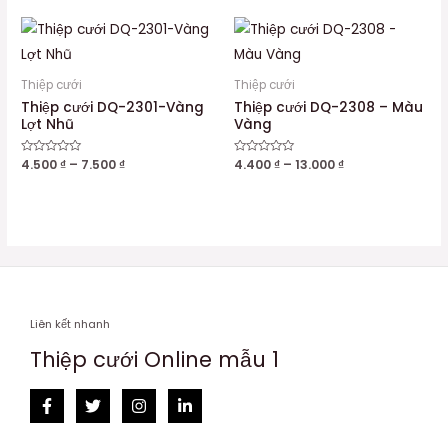
Thiệp cưới
Thiệp cưới
Thiệp cưới DQ-2301-Vàng
Thiệp cưới DQ-2308 – Màu
Lợt Nhũ
Vàng
Được
4.500
₫
–
7.500
₫
Được
4.400
₫
–
13.000
₫
xếp
xếp
hạng
hạng
0
0
5
5
sao
sao
Liên kết nhanh
Thiệp cưới Online mẫu 1