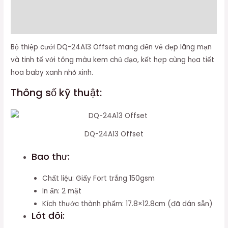
Thông tin bổ sung
Đánh giá (0)
Bộ thiệp cưới DQ-24A13 Offset mang đến vẻ đẹp lãng mạn
và tinh tế với tông màu kem chủ đạo, kết hợp cùng họa tiết
hoa baby xanh nhỏ xinh.
Thông số kỹ thuật:
DQ-24A13 Offset
Bao thư:
Chất liệu: Giấy Fort trắng 150gsm
In ấn: 2 mặt
Kích thước thành phẩm: 17.8×12.8cm (đã dán sẵn)
Lót đôi: