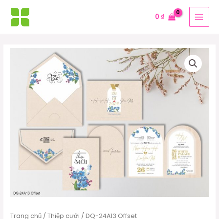
Nhảy
MAI
0
₫
tới
MEN
nội
dung
DQ-
24A13
Offset
số
lượng
Trang chủ
/
Thiệp cưới
/ DQ-24A13 Offset