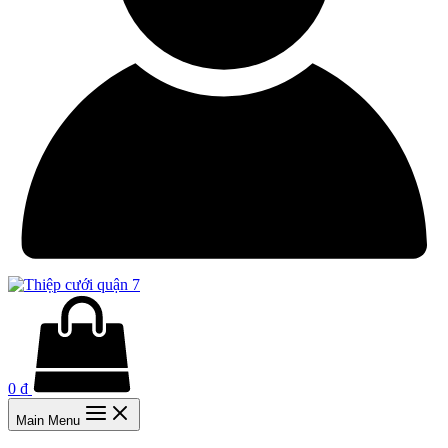
0
₫
Main Menu