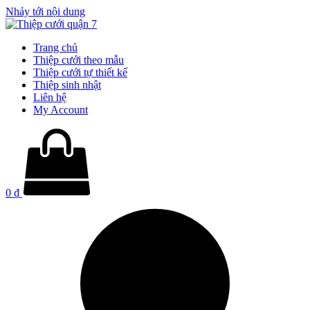
Nhảy tới nội dung
Trang chủ
Thiệp cưới theo mẫu
Thiệp cưới tự thiết kế
Thiệp sinh nhật
Liên hệ
My Account
0
₫