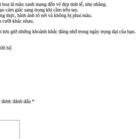
ết hoa lá màu xanh mang đến vẻ đẹp tinh tế, nhẹ nhàng.
ạo cảm giác sang trọng khi cầm trên tay.
ung thực, hình ảnh rõ nét và không bị phai màu.
m cưới khác nhau.
t lưu giữ những khoảnh khắc đáng nhớ trong ngày trọng đại của bạn.
500 bộ
c được đánh dấu
*