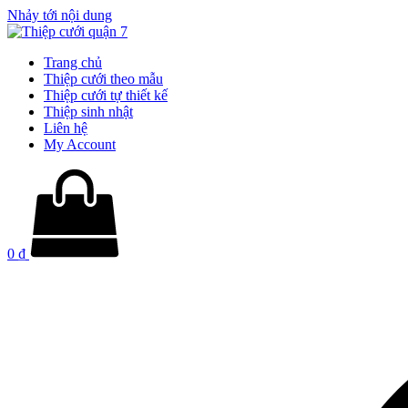
Nhảy tới nội dung
Trang chủ
Thiệp cưới theo mẫu
Thiệp cưới tự thiết kế
Thiệp sinh nhật
Liên hệ
My Account
0
₫