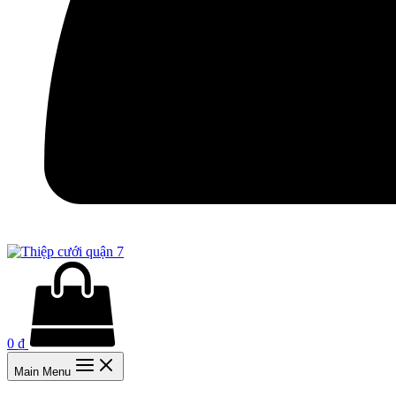
0
₫
Main Menu