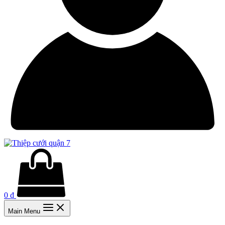
0
₫
Main Menu