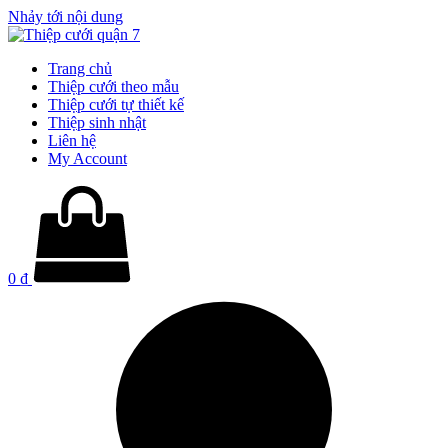
Nhảy tới nội dung
Trang chủ
Thiệp cưới theo mẫu
Thiệp cưới tự thiết kế
Thiệp sinh nhật
Liên hệ
My Account
0
₫