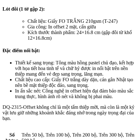
Lót đôi (1 tờ gập 2):
Chất liệu: Giấy FO TRẮNG 210gsm (T-247)
Gia công: In offset 2 mặt, cấn giữa
Kích thước thành phẩm: 24×16.8 cm (gập đôi từ khổ
12×16.8cm)
Đặc điểm nổi bật:
Thiết kế sang trọng: Tông màu hồng pastel chủ đạo, kết hợp
với họa tiết hoa tinh tế và chữ hỷ được in nổi bật trên nền
thiệp mang đến vẻ đẹp sang trọng, lãng mạn.
Chất liệu cao cấp: Giấy FO trắng dày dặn, cán gân Nhật tạo
nên bề mặt thiệp độc đáo, sang trọng.
In ấn sắc nét: Công nghệ in offset hiện đại đảm bảo màu sắc
trung thực, hình ảnh rõ nét và không bị phai màu.
DQ-2315-Offset không chỉ là một tấm thiệp mời, mà còn là một kỷ
vật lưu giữ những khoảnh khắc đáng nhớ trong ngày trọng đại của
bạn.
Số
Trên 50 bộ, Trên 100 bộ, Trên 200 bộ, Trên 300 bộ, Trên