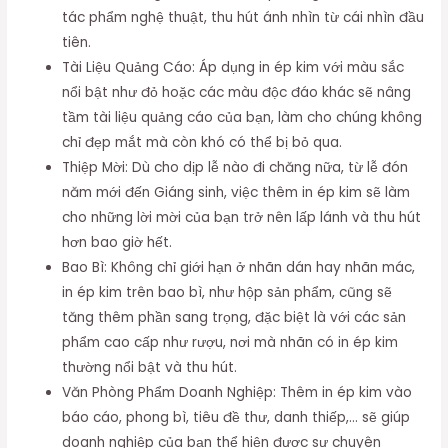
tác phẩm nghệ thuật, thu hút ánh nhìn từ cái nhìn đầu
tiên.
Tài Liệu Quảng Cáo: Áp dụng in ép kim với màu sắc
nổi bật như đỏ hoặc các màu độc đáo khác sẽ nâng
tầm tài liệu quảng cáo của bạn, làm cho chúng không
chỉ đẹp mắt mà còn khó có thể bị bỏ qua.
Thiệp Mời: Dù cho dịp lễ nào đi chăng nữa, từ lễ đón
năm mới đến Giáng sinh, việc thêm in ép kim sẽ làm
cho những lời mời của bạn trở nên lấp lánh và thu hút
hơn bao giờ hết.
Bao Bì: Không chỉ giới hạn ở nhãn dán hay nhãn mác,
in ép kim trên bao bì, như hộp sản phẩm, cũng sẽ
tăng thêm phần sang trọng, đặc biệt là với các sản
phẩm cao cấp như rượu, nơi mà nhãn có in ép kim
thường nổi bật và thu hút.
Văn Phòng Phẩm Doanh Nghiệp: Thêm in ép kim vào
báo cáo, phong bì, tiêu đề thư, danh thiếp,… sẽ giúp
doanh nghiệp của bạn thể hiện được sự chuyên