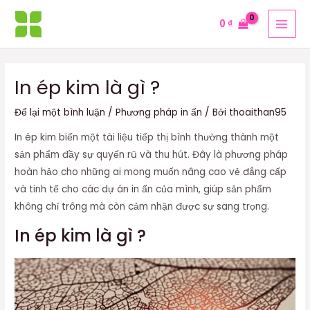
Nhảy
MAI
0
₫
tới
MEN
nội
dung
In ép kim là gì ?
Để lại một bình luận
/
Phương pháp in ấn
/ Bởi
thoaithan95
In ép kim biến một tài liệu tiếp thị bình thường thành một
sản phẩm đầy sự quyến rũ và thu hút. Đây là phương pháp
hoàn hảo cho những ai mong muốn nâng cao vẻ đẳng cấp
và tinh tế cho các dự án in ấn của mình, giúp sản phẩm
không chỉ trông mà còn cảm nhận được sự sang trọng.
In ép kim là gì ?